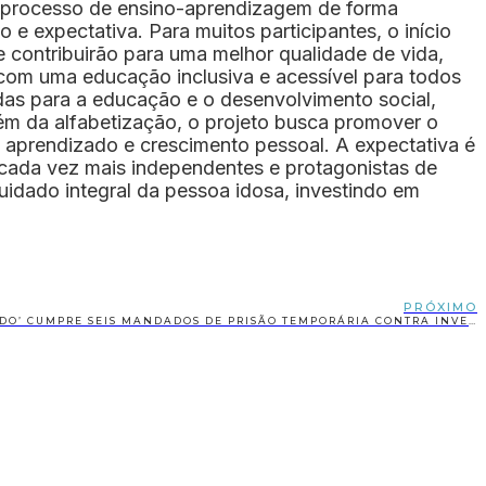
 o processo de ensino-aprendizagem de forma
 e expectativa. Para muitos participantes, o início
 contribuirão para uma melhor qualidade de vida,
 com uma educação inclusiva e acessível para todos
adas para a educação e o desenvolvimento social,
ém da alfabetização, o projeto busca promover o
e aprendizado e crescimento pessoal. A expectativa é
s cada vez mais independentes e protagonistas de
idado integral da pessoa idosa, investindo em
PRÓXIMO
OPERAÇÃO ‘HORIZONTE VIGIADO’ CUMPRE SEIS MANDADOS DE PRISÃO TEMPORÁRIA CONTRA INVESTIGADOS POR HOMICÍDIOS E TRÁFICO DE DROGAS EM PORTO SEGURO