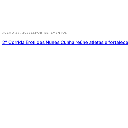
JULHO 27, 2026
ESPORTES
,
EVENTOS
2ª Corrida Erotildes Nunes Cunha reúne atletas e fortale