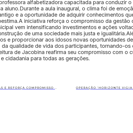
e professora alfabetizadora capacitada para conduzir
 aluno.Durante a aula inaugural, o clima foi de emoção
antigo e a oportunidade de adquirir conhecimentos que
toestima.A iniciativa reforça o compromisso da gestão
icipal vem intensificando investimentos e ações volt
strução de uma sociedade mais justa e igualitária.Al
culos e proporcionar aos idosos novas oportunidades d
ia da qualidade de vida dos participantes, tornando-o
eitura de Jacobina reafirma seu compromisso com o cu
 e cidadania para todas as gerações.
PREFEITURA DE VÁRZEA DO POÇO ENTREGA NOVA ESTRUTURA DO CRAS E REFORÇA COMPROMISSO COM A ASSISTÊNCIA SOCIAL