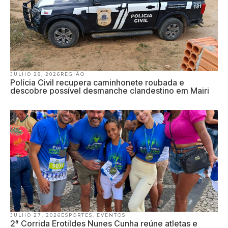
JULHO 28, 2026
REGIÃO
Polícia Civil recupera caminhonete roubada e
descobre possível desmanche clandestino em Mairi
JULHO 27, 2026
ESPORTES
,
EVENTOS
2ª Corrida Erotildes Nunes Cunha reúne atletas e