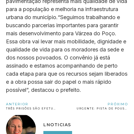
pavimentação representa mais qualidade de vida
para a população e melhoria na infraestrutura
urbana do município.“Seguimos trabalhando e
buscando parcerias importantes para garantir
mais desenvolvimento para Várzea do Poço.
Essa obra vai levar mais mobilidade, dignidade e
qualidade de vida para os moradores da sede e
dos nossos povoados. O convênio já está
assinado e estamos acompanhando de perto
cada etapa para que os recursos sejam liberados
e a obra possa sair do papel o mais rápido
possível”, destacou o prefeito.
ANTERIOR
PRÓXIMO
TRÊS PRISÕES SÃO EFETUADAS EM MENOS DE 24H POR MEIO DO SISTEMA DE RECONHECIMENTO FACIAL DA SSP-BA EM CAPIM GROSSO E JACOBINA
URGENTE: PISTA DE POUSO E DECOLAGEM DO AEROPORTO INTERNACIONAL DE SALVADOR FECHA TEMPORARIAMENTE APÓS VAZAMENTO DE ÓLEO NA PISTA
LNOTICIAS