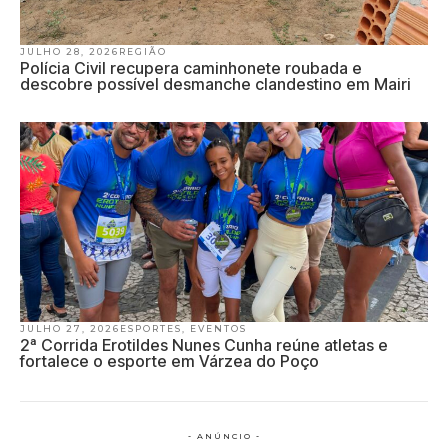
JULHO 28, 2026
REGIÃO
Polícia Civil recupera caminhonete roubada e
descobre possível desmanche clandestino em Mairi
JULHO 27, 2026
ESPORTES
,
EVENTOS
2ª Corrida Erotildes Nunes Cunha reúne atletas e
fortalece o esporte em Várzea do Poço
- ANÚNCIO -