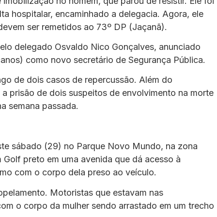
imobilização no homem, que parou de resistir. Ele foi
lta hospitalar, encaminhado a delegacia. Agora, ele
s devem ser remetidos ao 73º DP (Jaçanã).
pelo delegado Osvaldo Nico Gonçalves, anunciado
icanos) como novo secretário de Segurança Pública.
go de dois casos de repercussão. Além do
 a prisão de dois suspeitos de envolvimento na morte
 na semana passada.
ste sábado (29) no Parque Novo Mundo, na zona
um Golf preto em uma avenida que dá acesso à
smo com o corpo dela preso ao veículo.
ropelamento. Motoristas que estavam nas
com o corpo da mulher sendo arrastado em um trecho