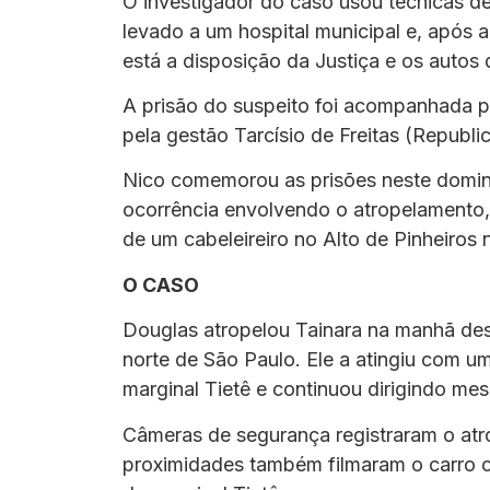
O investigador do caso usou técnicas de 
levado a um hospital municipal e, após a
está a disposição da Justiça e os auto
A prisão do suspeito foi acompanhada 
pela gestão Tarcísio de Freitas (Republ
Nico comemorou as prisões neste domin
ocorrência envolvendo o atropelamento,
de um cabeleireiro no Alto de Pinheiros
O CASO
Douglas atropelou Tainara na manhã de
norte de São Paulo. Ele a atingiu com 
marginal Tietê e continuou dirigindo me
Câmeras de segurança registraram o at
proximidades também filmaram o carro 