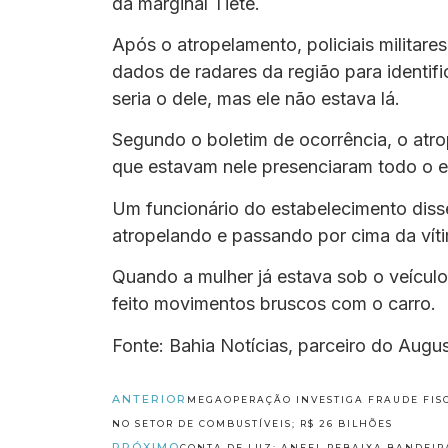
da marginal Tietê.
Após o atropelamento, policiais militar
dados de radares da região para identi
seria o dele, mas ele não estava lá.
Segundo o boletim de ocorrência, o atr
que estavam nele presenciaram todo o e
Um funcionário do estabelecimento disse 
atropelando e passando por cima da vít
Quando a mulher já estava sob o veículo,
feito movimentos bruscos com o carro.
Fonte: Bahia Notícias, parceiro do Augu
ANTERIOR
MEGAOPERAÇÃO INVESTIGA FRAUDE FIS
NO SETOR DE COMBUSTÍVEIS; R$ 26 BILHÕES
PRÓXIMO
CONTA DE LUZ: ANEEL REBAIXA BANDEIR