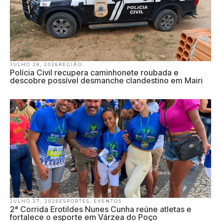
JULHO 28, 2026
REGIÃO
Polícia Civil recupera caminhonete roubada e
descobre possível desmanche clandestino em Mairi
JULHO 27, 2026
ESPORTES
,
EVENTOS
2ª Corrida Erotildes Nunes Cunha reúne atletas e
fortalece o esporte em Várzea do Poço