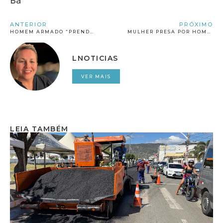
Ba
ANTERIOR
PRÓXIMO
HOMEM ARMADO “PRENDE” MULHER E FILHOS EM CASA E É PRESO APÓS VÍTIMA PEDIR AJUDA A PADRASTO EM ÁUDIO
MULHER PRESA POR HOMOFOBIA FAZ NOVO ATAQUE APÓS DEIXAR PRISÃO
LNOTICIAS
VER MAIS
LEIA TAMBÉM