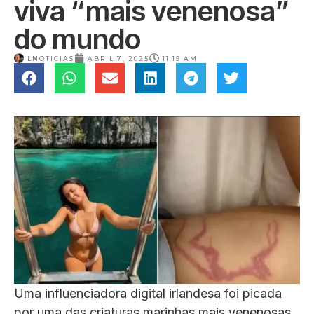
viva “mais venenosa”
do mundo
LNOTICIAS
ABRIL 7, 2025
11:19 AM
Uma influenciadora digital irlandesa foi picada
por uma das criaturas marinhas mais venenosas