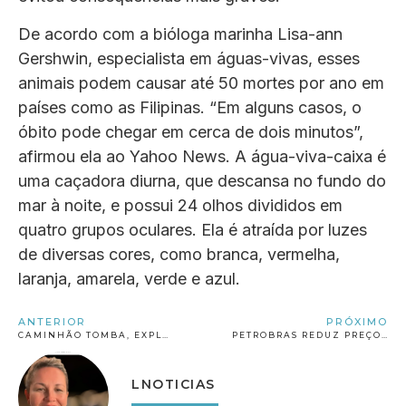
De acordo com a bióloga marinha Lisa-ann
Gershwin, especialista em águas-vivas, esses
animais podem causar até 50 mortes por ano em
países como as Filipinas. “Em alguns casos, o
óbito pode chegar em cerca de dois minutos”,
afirmou ela ao Yahoo News. A água-viva-caixa é
uma caçadora diurna, que descansa no fundo do
mar à noite, e possui 24 olhos divididos em
quatro grupos oculares. Ela é atraída por luzes
de diversas cores, como branca, vermelha,
laranja, amarela, verde e azul.
ANTERIOR
PRÓXIMO
CAMINHÃO TOMBA, EXPLODE NA BR-101 E CHAMAS DESTROEM 24 VEÍCULOS
PETROBRAS REDUZ PREÇO DA GASOLINA A PARA AS DISTRIBUIDORAS
LNOTICIAS