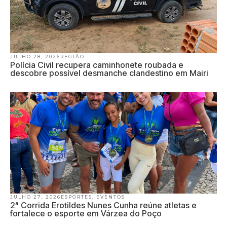
JULHO 28, 2026
REGIÃO
Polícia Civil recupera caminhonete roubada e
descobre possível desmanche clandestino em Mairi
JULHO 27, 2026
ESPORTES
,
EVENTOS
2ª Corrida Erotildes Nunes Cunha reúne atletas e
fortalece o esporte em Várzea do Poço