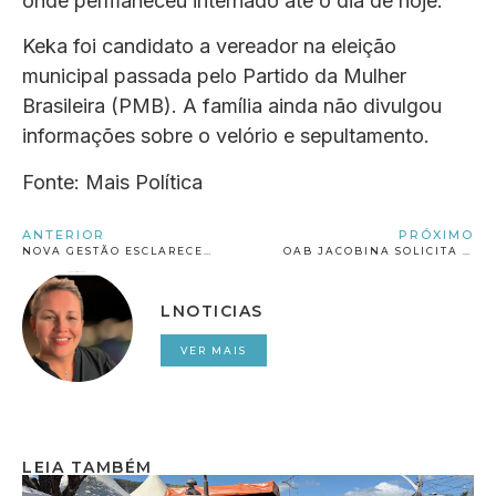
onde permaneceu internado até o dia de hoje.
Keka foi candidato a vereador na eleição
municipal passada pelo Partido da Mulher
Brasileira (PMB). A família ainda não divulgou
informações sobre o velório e sepultamento.
Fonte: Mais Política
ANTERIOR
PRÓXIMO
NOVA GESTÃO ESCLARECE SITUAÇÃO DOS SALÁRIOS DE DEZEMBRO NA PREFEITURA DE JACOBINA
OAB JACOBINA SOLICITA INVESTIGAÇÃO SOBRE “GOLPE DO FALSO ADVOGADO”
LNOTICIAS
VER MAIS
LEIA TAMBÉM