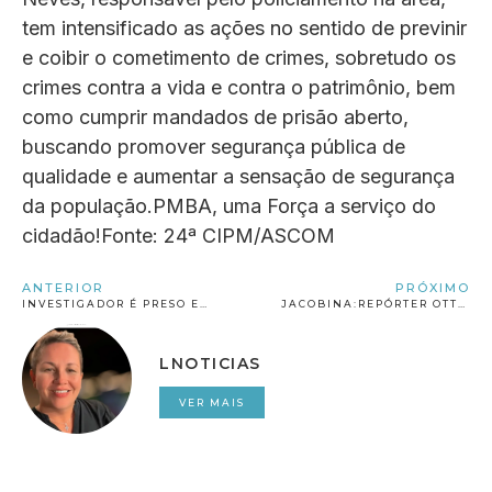
tem intensificado as ações no sentido de previnir
e coibir o cometimento de crimes, sobretudo os
crimes contra a vida e contra o patrimônio, bem
como cumprir mandados de prisão aberto,
buscando promover segurança pública de
qualidade e aumentar a sensação de segurança
da população.PMBA, uma Força a serviço do
cidadão!Fonte: 24ª CIPM/ASCOM
ANTERIOR
PRÓXIMO
INVESTIGADOR É PRESO EM OPERAÇÃO CONTRA GRUPO DE EXTERMÍNIO NA BA; MANDADOS FORAM CUMPRIDOS CONTRA DELEGADO E QUATRO PMS
JACOBINA:REPÓRTER OTTO MORENO É AMEAÇADO E TEM PARABRISA DE CARRO QUEBRADO DURANTE GRAVAÇÕES NA CIDADE DE VÁRZEA
LNOTICIAS
VER MAIS