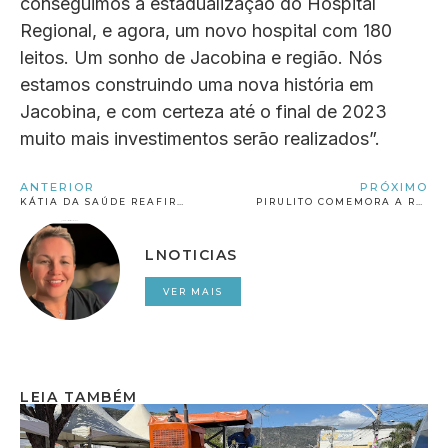
conseguimos a estadualização do Hospital
Regional, e agora, um novo hospital com 180
leitos. Um sonho de Jacobina e região. Nós
estamos construindo uma nova história em
Jacobina, e com certeza até o final de 2023
muito mais investimentos serão realizados”.
ANTERIOR
PRÓXIMO
KÁTIA DA SAÚDE REAFIRMA QUE É PRÉ-CANDIDATA A PREFEITA DE JACOBINA EM 2024.
PIRULITO COMEMORA A RETOMADA DA OBRA DE EXTENSÃO DE REDE DE ÁGUA PARA O VELAME
LNOTICIAS
VER MAIS
LEIA TAMBÉM