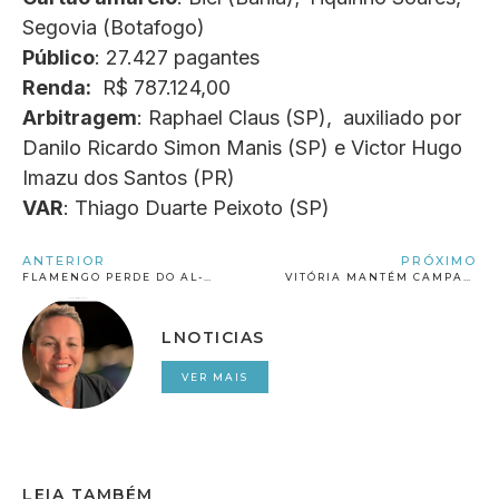
Segovia (Botafogo)
Público
: 27.427 pagantes
Renda:
R$ 787.124,00
Arbitragem
: Raphael Claus (SP), auxiliado por
Danilo Ricardo Simon Manis (SP) e Victor Hugo
Imazu dos Santos (PR)
VAR
: Thiago Duarte Peixoto (SP)
ANTERIOR
PRÓXIMO
FLAMENGO PERDE DO AL-HILAL E DÁ ADEUS AO SONHO DO BI MUNDIAL
VITÓRIA MANTÉM CAMPANHA PERFEITA, VENCE O CEARÁ E RETOMA LIDERANÇA NA SÉRIE B
LNOTICIAS
VER MAIS
LEIA TAMBÉM