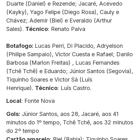
Duarte (Daniel) e Rezende; Jacaré, Acevedo
(Kayky), Yago Felipe (Diego Rosa), Cauly e
Chávez; Ademir (Biel) e Everaldo (Arthur
Sales).
Técnico
: Renato Paiva
Botafogo:
Lucas Perri, Di Placido, Adryelson
(Philipe Sampaio), Victor Cuesta e Rafael; Danilo
Barbosa (Marlon Freitas) , Lucas Fernandes
(Tchê Tchê) e Eduardo; Júnior Santos (Segovia),
Tiquinho Soares e Victor Sá (Luís
Henrique).
Técnico
: Luís Castro.
Local
: Fonte Nova
Gols:
Júnior Santos, aos 28, Jacaré, aos 41
minutos do 1º tempo, Tchê Tchê, aos 32 minutos
do 2º tempo
Cartão amarelo
: Biel (Bahia); Tiquinho Soares,