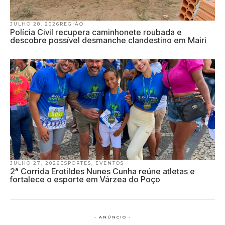
JULHO 28, 2026
REGIÃO
Polícia Civil recupera caminhonete roubada e
descobre possível desmanche clandestino em Mairi
JULHO 27, 2026
ESPORTES
,
EVENTOS
2ª Corrida Erotildes Nunes Cunha reúne atletas e
fortalece o esporte em Várzea do Poço
- ANÚNCIO -