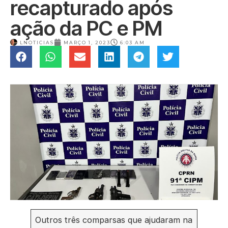
recapturado após
ação da PC e PM
LNOTICIAS
MARÇO 1, 2023
6:03 AM
Outros três comparsas que ajudaram na