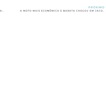
PRÓXIMO
UTILIDADE PÚBLICA:SECRETARIA DE SAÚDE DE JACOBINA
A MOTO MAIS ECONÔMICA E BARATA CHEGOU EM JACOBINA AVELLOZ MOTOS