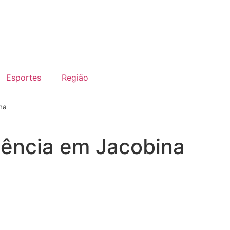
Esportes
Região
na
gência em Jacobina