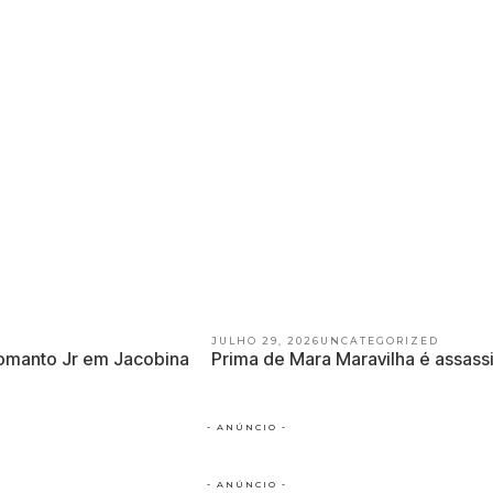
JULHO 29, 2026
UNCATEGORIZED
Lomanto Jr em Jacobina
Prima de Mara Maravilha é assass
- ANÚNCIO -
- ANÚNCIO -