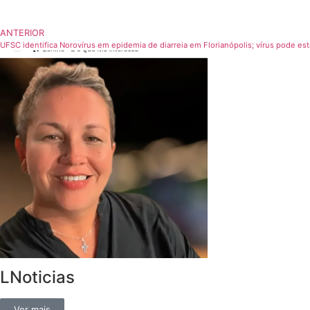
ANTERIOR
UFSC identifica Norovírus em epidemia de diarreia em Florianópolis; vírus pode est
LNoticias
Ver mais