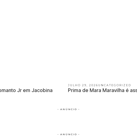
JULHO 29, 2026
UNCATEGORIZED
Lomanto Jr em Jacobina
Prima de Mara Maravilha é as
- ANÚNCIO -
- ANÚNCIO -