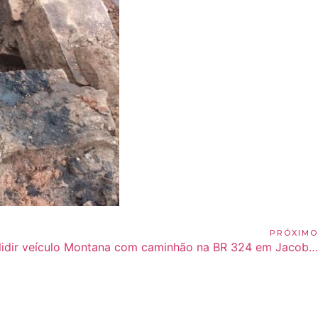
PRÓXIMO
Homem fica ferido ao colidir veículo Montana com caminhão na BR 324 em Jacobina