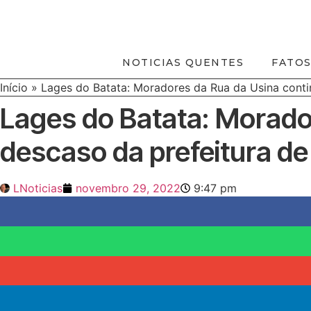
Ir
para
o
conteúdo
NOTICIAS QUENTES
FATOS
Início
»
Lages do Batata: Moradores da Rua da Usina cont
Lages do Batata: Morado
descaso da prefeitura de
LNoticias
novembro 29, 2022
9:47 pm