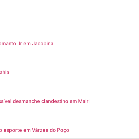
Lomanto Jr em Jacobina
ahia
ssível desmanche clandestino em Mairi
e o esporte em Várzea do Poço