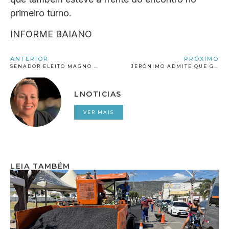
primeiro turno.
INFORME BAIANO
ANTERIOR
PRÓXIMO
SENADOR ELEITO MAGNO MALTA SOFRE ACIDENTE EM HOTEL DE VITÓRIA DA CONQUISTA
JERÔNIMO ADMITE QUE GESTÃO DO PT NÃO INVESTIU NO TURISMO RELIGIOSO E COBRA ABASTECIMENTO DE ÁGUA
LNOTICIAS
VER MAIS
LEIA TAMBÉM