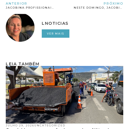
ANTERIOR
PRÓXIMO
JACOBINA:PROFISSIONAIS DE ENFERMAGEM FIZERAM UMA MANIFESTAÇÃO APÓS DECISÃO DO STF SOBRE PISO SALARIAL
NESTE DOMINGO, JACOBINA TEM A GRANDE CHANCE DE VOLTAR A ELEGER UM FILHO DA TERRA”, AFIRMA JULIANO
LNOTICIAS
VER MAIS
LEIA TAMBÉM
JULHO 29, 2026
UNCATEGORIZED