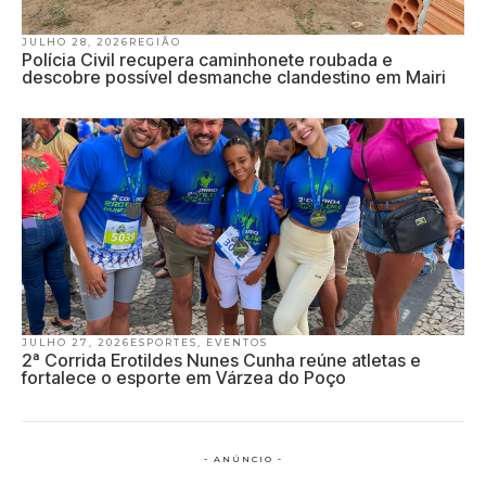
JULHO 28, 2026
REGIÃO
Polícia Civil recupera caminhonete roubada e
descobre possível desmanche clandestino em Mairi
JULHO 27, 2026
ESPORTES
,
EVENTOS
2ª Corrida Erotildes Nunes Cunha reúne atletas e
fortalece o esporte em Várzea do Poço
- ANÚNCIO -