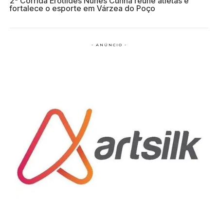
2ª Corrida Erotildes Nunes Cunha reúne atletas e
fortalece o esporte em Várzea do Poço
- ANÚNCIO -