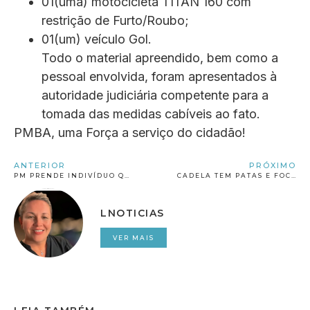
01(uma) motocicleta TITAN 160 com
restrição de Furto/Roubo;
01(um) veículo Gol.
Todo o material apreendido, bem como a
pessoal envolvida, foram apresentados à
autoridade judiciária competente para a
tomada das medidas cabíveis ao fato.
PMBA, uma Força a serviço do cidadão!
ANTERIOR
PRÓXIMO
PM PRENDE INDIVÍDUO QUE AGREDIU E JOGOU GASOLINA PARA ATEAR FOGO NO CORPO DA EX-COMPANHEIRA EM CAMPO FORMOSO
CADELA TEM PATAS E FOCINHO CORTADOS A GOLPES DE FACÃO EM CAMACAN
LNOTICIAS
VER MAIS